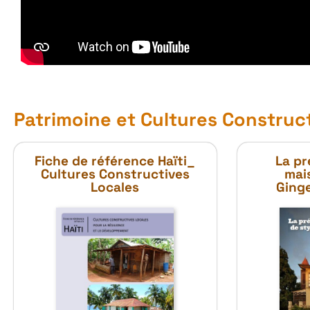
Patrimoine et Cultures Construc
Fiche de référence Haïti_
La pr
Cultures Constructives
mai
Locales
Ginge