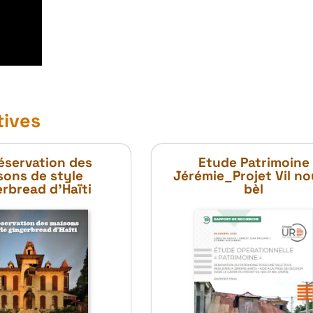
tives
éservation des
Etude Patrimoine
sons de style
Jérémie_Projet Vil no
rbread d’Haïti
bèl